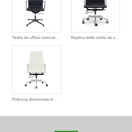
Sedia da ufficio esecutiva Una con schienale centrale
Replica della sedia da ufficio a costine Charles Eames
Poltrona direzionale in alluminio Eames con schienale alto